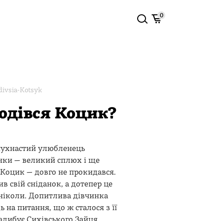
0
divsia-Kotsyk
одівся Коцик?
пухнастий улюбленець
нки — великий сплюх і ще
Коцик — довго не прокидався.
в свій сніданок, а дотепер це
ніколи. Допитлива дівчинка
 на питання, що ж сталося з її
адибує Сихівського Зайця,