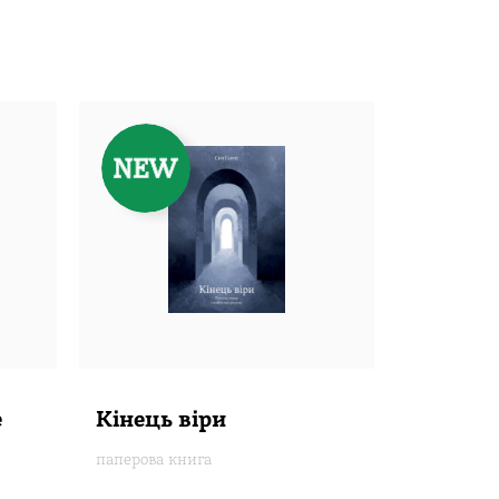
e
Кінець віри
паперова книга