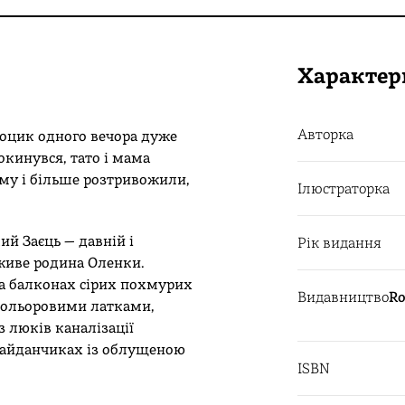
Характер
Авторка
оцик одного вечора дуже
рокинувся, тато і мама
му і більше розтривожили,
Ілюстраторка
ий Заєць — давній і
Рік видання
живе родина Оленки.
на балконах сірих похмурих
Видавництво
Ro
кольоровими латками,
з люків каналізації
 майданчиках із облущеною
ISBN