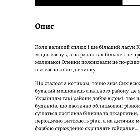
Опис
Коли великий сплюх і ще більший ласун К
міцно заснув, а на ранок так більше і не п
маленької Оленки пояснювали це по-різно
ніж заспокоїли дівчинку.
Що сталося з котиком, точно знає Сихівськ
бувалий мешканець спального району, де 
Українцям такі райони добре відомі: там 
будинків, що хаотично облицьовані різно
сушаться постільна білизна та шкарпетки, 
періодично витікають ріки, а на дитячих
фарбою стражденно скриплять гойдалки…