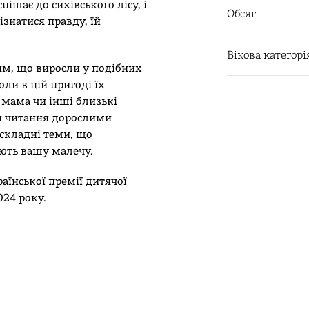
ішає до сихівського лісу, і
Обсяг
ізнатися правду, їй
Вікова категорі
ям, що виросли у подібних
оли в цій пригоді їх
 мама чи інші близькі
ля читання дорослими
складні теми, що
ають вашу малечу.
аїнської премії дитячої
024 року.