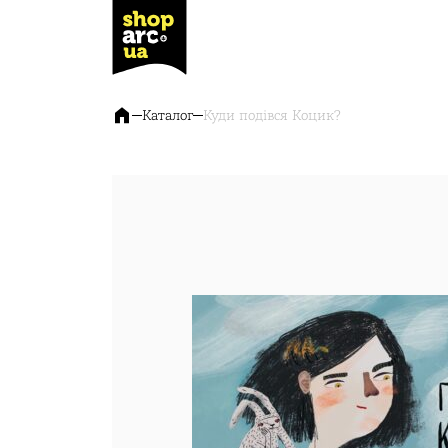
Каталог
Куди подівся Коцик?