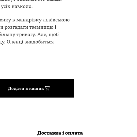
 усіх навколо.
енку в мандрівку львівською
и розгадати таємницю і
йбільшу тривогу. Але, щоб
ду, Оленці знадобиться
Додати в кошик
Доставка і оплата