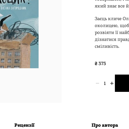
який знає все й
Заєць кличе Ол
околицею, щоб
розвіяти її на
дізнатися прав
сміливість.
₴
375
Куди
подівся
Коцик?
кількість
Рецензії
Про автора