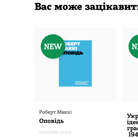
Вас може зацікавит
Роберт Маккі
Укр
Оповідь
іде
гра
паперова книга
194