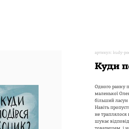
артикул: kudy-po
Куди п
Одного ранку 
маленької Оле
більший ласун 
Навіть пропусти
не траплялося 
шукає відповідь
товаришем, і н