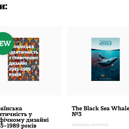
и:
аїнська
The Black Sea Whal
нтичність у
№3
фічному дизайні
5–1989 років
паперова антологія