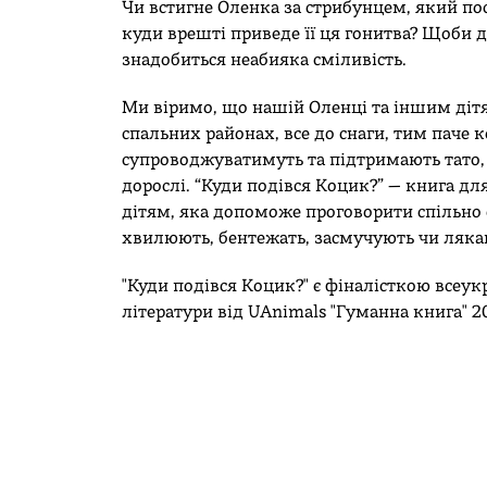
Чи встигне Оленка за стрибунцем, який посп
куди врешті приведе її ця гонитва? Щоби д
знадобиться неабияка сміливість.
Ми віримо, що нашій Оленці та іншим діт
спальних районах, все до снаги, тим паче к
супроводжуватимуть та підтримають тато,
дорослі. “Куди подівся Коцик?” — книга д
дітям, яка допоможе проговорити спільно 
хвилюють, бентежать, засмучують чи ляк
"Куди подівся Коцик?" є фіналісткою всеукр
літератури від UAnimals "Гуманна книга" 2